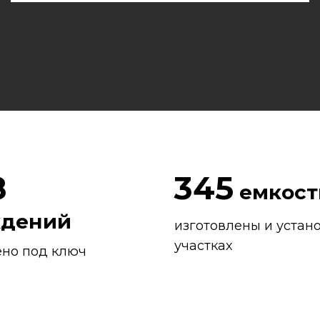
8
345
емкост
ждений
изготовлены и устан
участках
ено под ключ