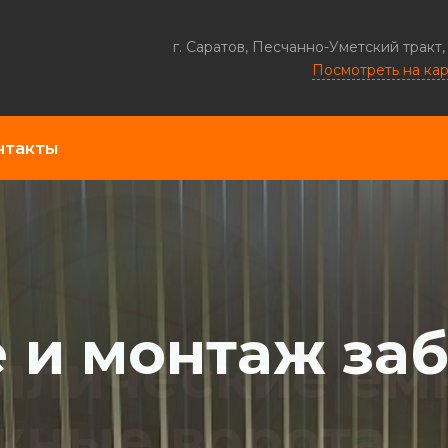
г. Саратов, Песчанно-Уметский тракт,
Посмотреть на ка
нтакты
 и монтаж за
ллические ем
жные ворота