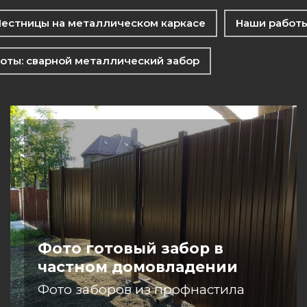
естницы на металлическом каркасе
Наши работы
оты: сварной металлический забор
Фото готовый забор в
частном домовладении
Фото заборов из профнастила