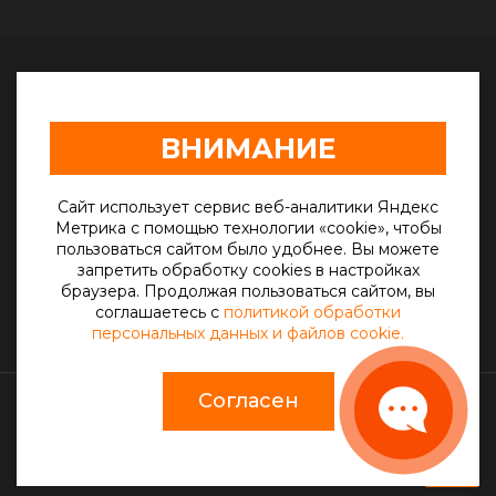
г. Саратов, Песчанно-Уметский тракт, 10
ВНИМАНИЕ
oooskr-s@mail.ru
+7(906) 307-63-77
Сайт использует сервис веб-аналитики Яндекс
Метрика с помощью технологии «cookie», чтобы
пользоваться сайтом было удобнее. Вы можете
Telegram
запретить обработку cookies в настройках
браузера. Продолжая пользоваться сайтом, вы
Max
соглашаетесь с
политикой обработки
персональных данных и файлов cookie.
Согласен
© 2012 – 2026 г. СКР-С
Разработка сайта
Студия «СТРОИМ САЙТ»