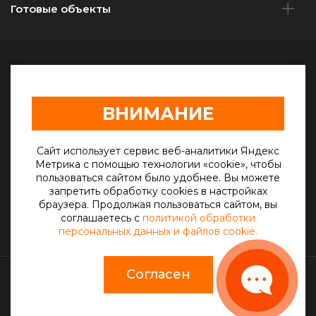
Готовые объекты
г. Саратов, Песчанно-Уметский тракт, 10
ВНИМАНИЕ
oooskr-s@mail.ru
+7(906) 307-63-77
Сайт использует сервис веб-аналитики Яндекс
Метрика с помощью технологии «cookie», чтобы
пользоваться сайтом было удобнее. Вы можете
Telegram
запретить обработку cookies в настройках
браузера. Продолжая пользоваться сайтом, вы
Max
соглашаетесь с
политикой обработки
персональных данных и файлов cookie.
Согласен
© 2012 – 2026 г. СКР-С
Разработка сайта
Студия «СТРОИМ САЙТ»